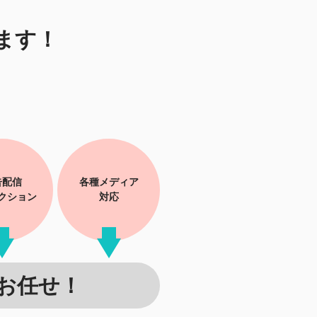
ます！
告配信
各種メディア
クション
対応
お任せ！